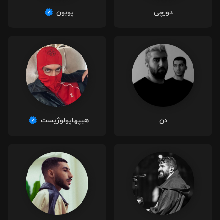
دورچی
پوبون
دن
هیپهاپولوژیست