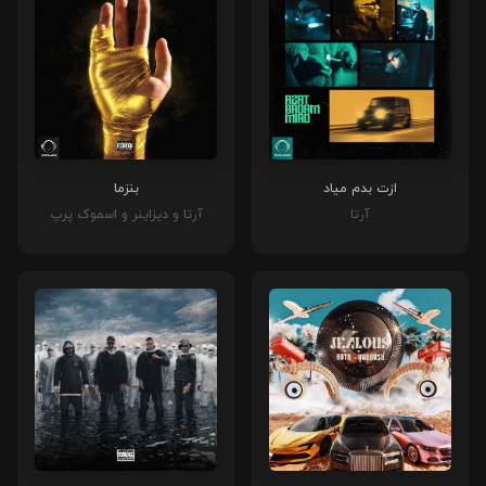
ازت بدم میاد
بنزما
آرتا
آرتا و دیزاینر و اسموک پرپ