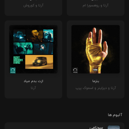
آرتا و روهسورا ام
آرتا و کوروش
بنزما
ازت بدم میاد
آرتا و دیزاینر و اسموک پرپ
آرتا
آلبوم ها
سونامی