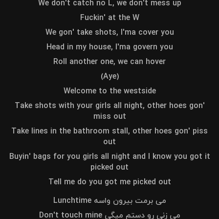
We don't catch no L, we don't mess up
Fuckin' at the W
We gon' take shots, I'ma cover you
Head in my house, I'ma govern you
Roll another one, we can hover
(Aye)
Welcome to the westside
Take shots with your girls all night, other hoes gon'
miss out
Take lines in the bathroom stall, other hoes gon' piss
out
Buyin' bags for you girls all night and I know you got it
picked out
Tell me do you got me picked out
می برمت بیرون واسه Lunchtime
می زنی رو دستم میگی Don't touch mine