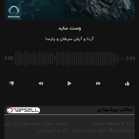
وست ساید
آرتا و آرش سرطان و پارسا
0:00
3:24
مطالب پیشنهادی
خرید 4 قسطه اینترنت
کمربند اصلاح کننده قوز کمر برای
پیشگامان ☎️ بدون نیاز به تلفن
کار با کامپیتور