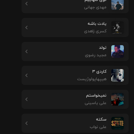
مهدی جهانی
یادت باشه
کسری زاهدی
تولد
مجید رضوی
کاردی ۳
هیپهاپولوژیست
نمیخواستم
علی یاسینی
سکته
علی نواب