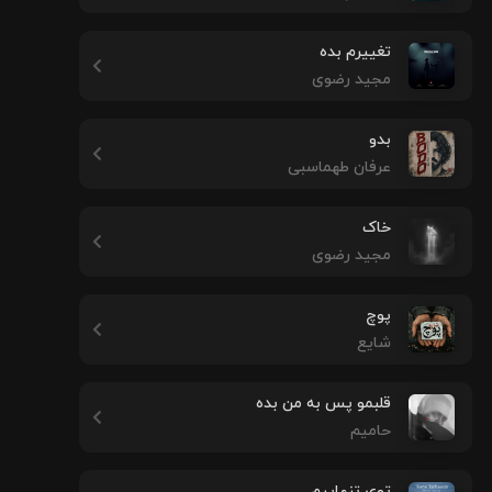
تغییرم بده
مجید رضوی
بدو
عرفان طهماسبی
خاک
مجید رضوی
پوچ
شایع
قلبمو پس به من بده
حامیم
توی تنهاییم