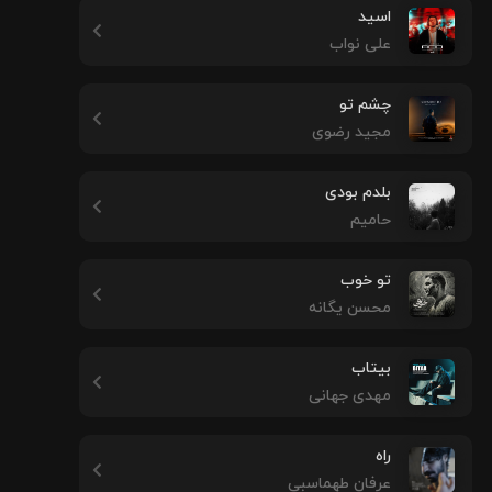
اسید
علی نواب
چشم تو
مجید رضوی
بلدم بودی
حامیم
تو خوب
محسن یگانه
بیتاب
مهدی جهانی
راه
عرفان طهماسبی