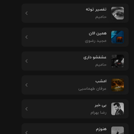
تقصیر توئه
حامیم
همین الان
مجید رضوی
عشقشو داری
حامیم
امشب
عرفان طهماسبی
بی خبر
رضا بهرام
هنوزم