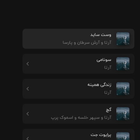
وست ساید
آرتا و آرش سرطان و پارسا
سونامی
آرتا
زندگی همینه
آرتا
گج
آرتا و سپهر خلسه و اسموک پرپ
پرایوت جت