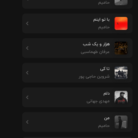
حامیم
با تو اینم
حامیم
هزار و یک شب
عرفان طهماسبی
تا کی
شروین حاجی پور
دلم
مهدی جهانی
من
حامیم