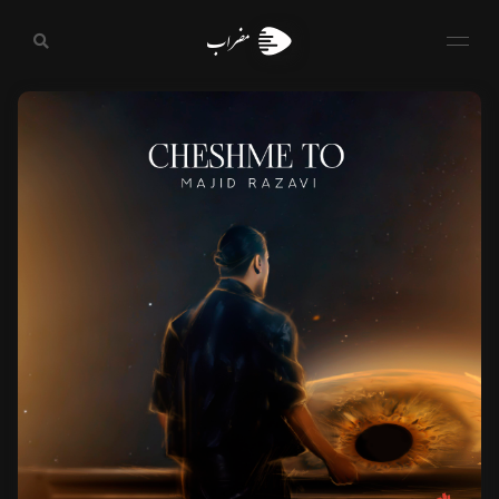
مضراب