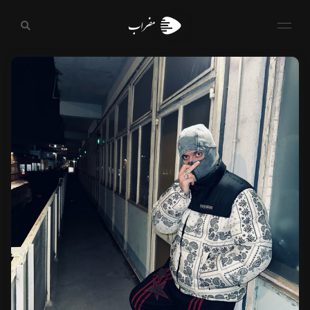
مضراب