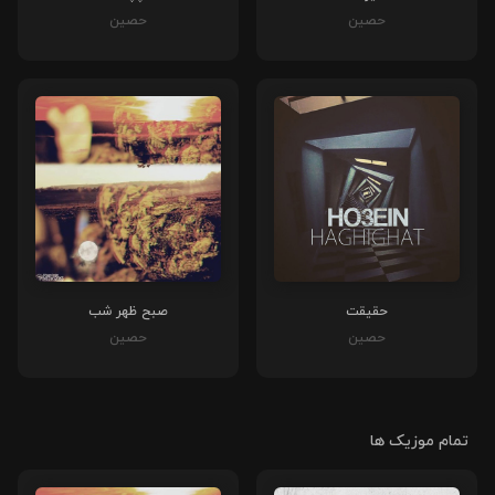
حصین
حصین
حقیقت
صبح ظهر شب
حصین
حصین
تمام موزیک ها