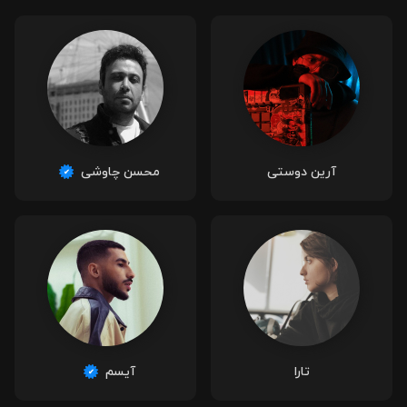
آرین دوستی
محسن چاوشی
تارا
آیسم