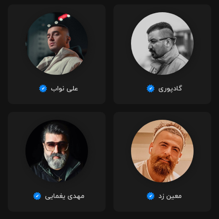
گادپوری
علی نواب
معین زد
مهدی یغمایی