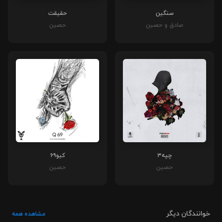
سنگین
حقیقت
صادق و حصین
حصین
چپه۳
کیو۶۹
حصین
حصین
خوانندگان دیگر
مشاهده همه