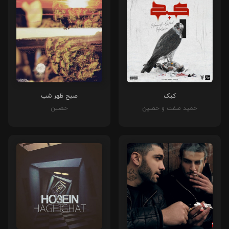
کبک
صبح ظهر شب
حمید صفت و حصین
حصین