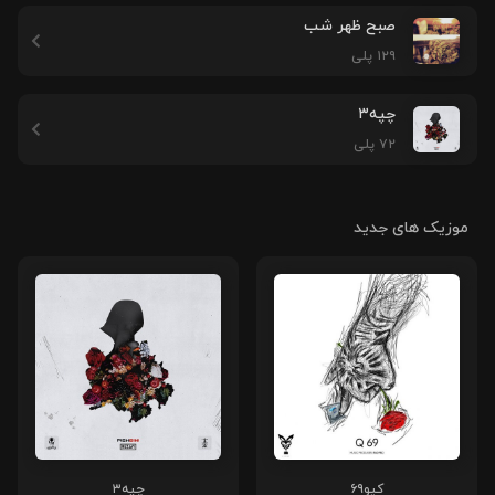
صبح ظهر شب
۱۲۹ پلی
چپه۳
۷۲ پلی
موزیک های جدید
کیو۶۹
چپه۳