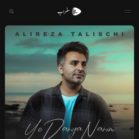
مضراب