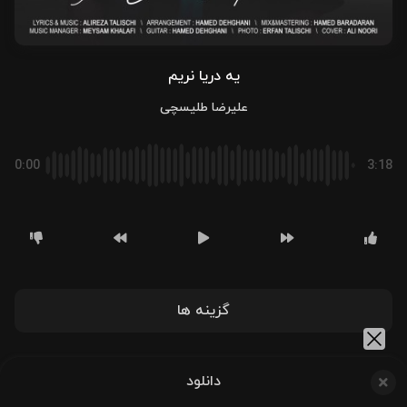
یه دریا نریم
علیرضا طلیسچی
0:00
3:18
گزینه ها
دانلود