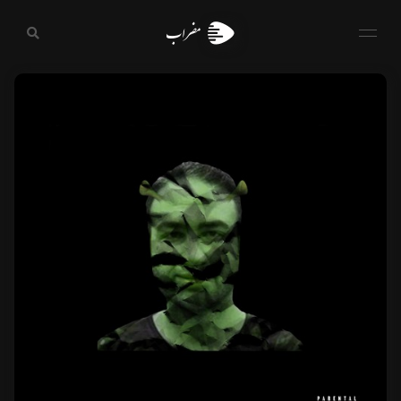
مضراب