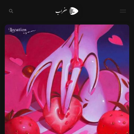
مضراب