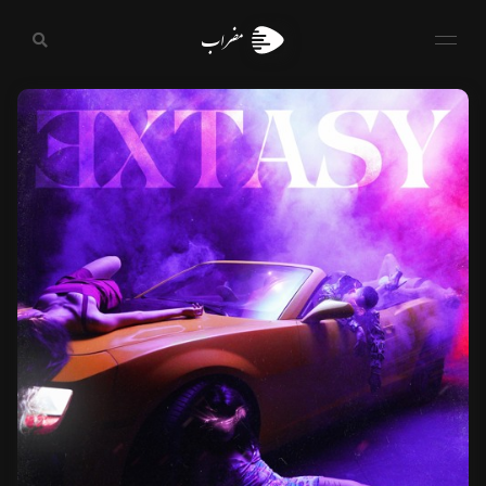
مضراب