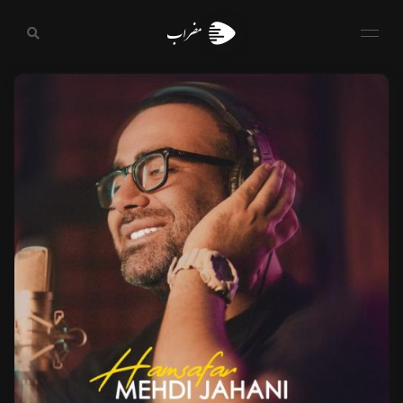
مضراب