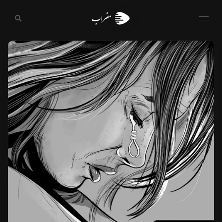
مضراب