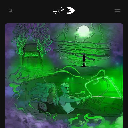
مضراب