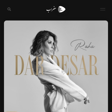
مضراب