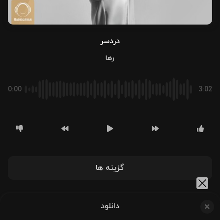
دردسر
رها
0:00
3:02
گزینه ها
دانلود