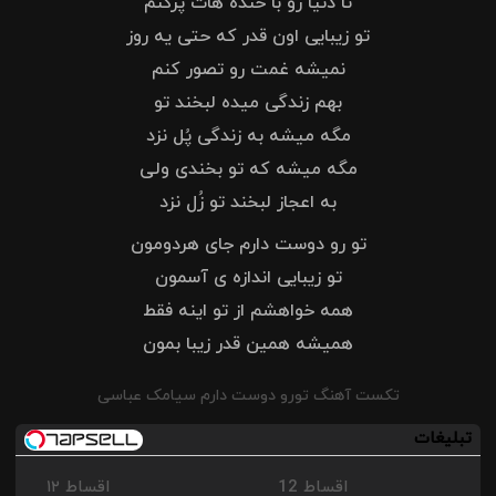
تا دنیا رو با خنده هات پرکنم
تو زیبایی اون قدر که حتی یه روز
نمیشه غمت رو تصور کنم
بهم زندگی میده لبخند تو
مگه میشه به زندگی پُل نزد
مگه میشه که تو بخندی ولی
به اعجاز لبخند تو زُل نزد
تو رو دوست دارم جای هردومون
تو زیبایی اندازه ی آسمون
همه خواهشم از تو اینه فقط
همیشه همین قدر زیبا بمون
تکست آهنگ تورو دوست دارم سیامک عباسی
تبلیغات
اقساط 12
اقساط ۱۲