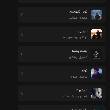
توی تنهاییم
مهدی جهانی
حبیبی
آرتا و روهسورا ام
یادت باشه
کسری زاهدی
تولد
مجید رضوی
کاردی ۳
هیپهاپولوژیست
نمیخواستم