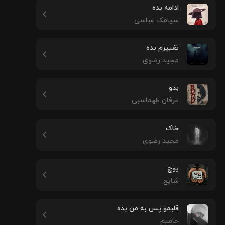
ادامه بده
سیامک عباسی
تغییرم بده
مجید رضوی
بدو
عرفان طهماسبی
خاک
مجید رضوی
پوچ
شایع
قلبمو پس به من بده
حامیم