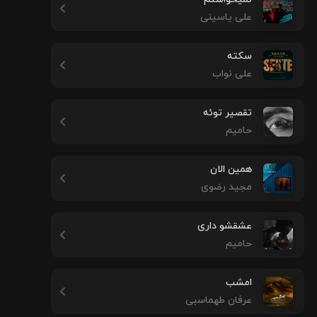
علی یاسینی
سکته
علی نواب
تقصیر توئه
حامیم
همین الان
مجید رضوی
عشقشو داری
حامیم
امشب
عرفان طهماسبی