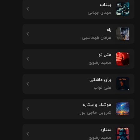
بیتاب
مهدی جهانی
راه
عرفان طهماسبی
مثل تو
مجید رضوی
برای عاشقی
علی نواب
موشک و ستاره
شروین حاجی پور
ستاره
مجید رضوی