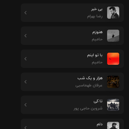
بی خبر
رضا بهرام
هنوزم
حامیم
با تو اینم
حامیم
هزار و یک شب
عرفان طهماسبی
تا کی
شروین حاجی پور
دلم