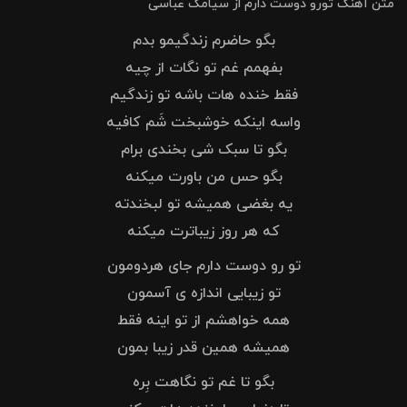
متن آهنگ تورو دوست دارم از سیامک عباسی
بگو حاضرم زندگیمو بدم
بفهمم غم تو نگات از چیه
فقط خنده هات باشه تو زندگیم
واسه اینکه خوشبخت شَم کافیه
بگو تا سبک شی بخندی برام
بگو حس من باورت میکنه
یه بغضی همیشه تو لبخندته
که هر روز زیباترت میکنه
تو رو دوست دارم جای هردومون
تو زیبایی اندازه ی آسمون
همه خواهشم از تو اینه فقط
همیشه همین قدر زیبا بمون
بگو تا غم تو نگاهت بِره