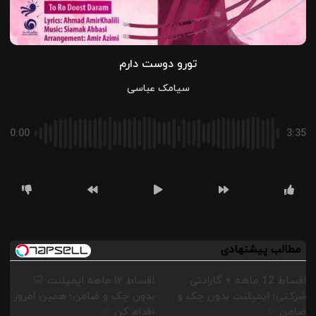
تورو دوست دارم
سیامک عباسی
0:00
3:35
مطالب پیشنهادی
اقساط 12 ماهه + گارانتی
اقساط ۱۲ ماهه ایمپلنت 🦷
شرکتی؛ ایمپلنت بدون چک و
بدون چک و ضامن؛ همین امروز
ضامن ✨
اقدام کن ✅