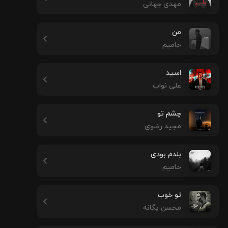
مهدی جهانی
من
حامیم
اسید
علی نواب
چشم تو
مجید رضوی
بلدم بودی
حامیم
تو خوب
محسن یگانه