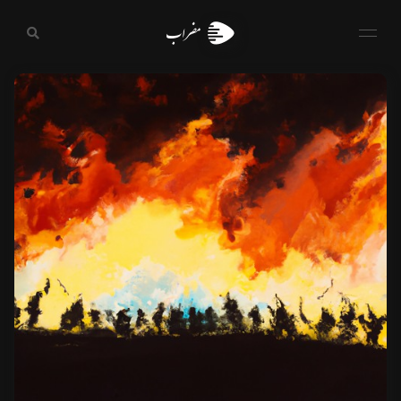
مضراب