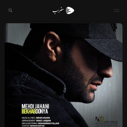
مضراب