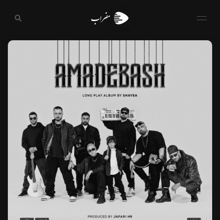
مضراب