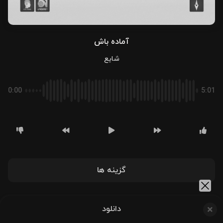
آماده باش
شایع
0:00
5:01
گزینه ها
دانلود