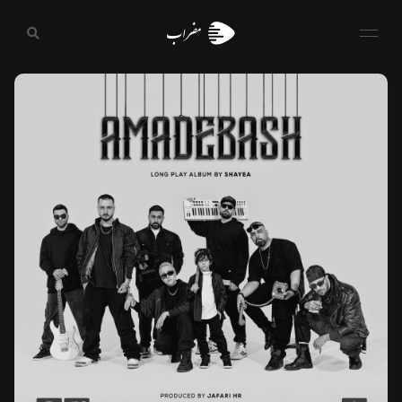
مضراب